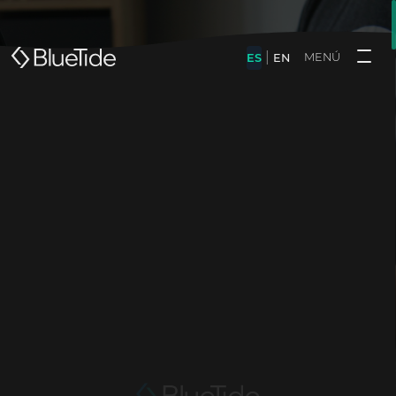
|
MENÚ
ES
EN
Volver al blog
Mantenimiento web
WordPress en Panamá:
las 25 tareas que toda
empresa debe revisar
cada mes
18 de febrero de 2026
Autor: Stefany Pacheco