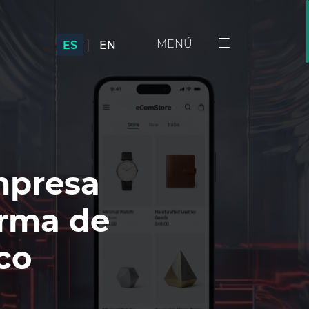
|
MENÚ
ES
EN
mpresa
orma de
co